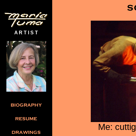
A R T I S T
Me: cuttig