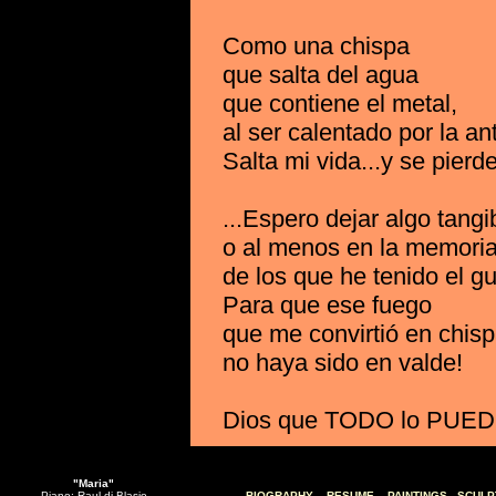
Como una chispa
que salta del agua
que contiene el metal,
al ser calentado por la an
Salta mi vida...y se pierd
...Espero dejar algo tangi
o al menos en la memori
de los que he tenido el gu
Para que ese fuego
que me convirtió en chisp
no haya sido en valde!
Dios que TODO lo PUED
"Maria"
Piano: Raul di Blasio
BIOGRAPHY
RESUME
PAINTINGS
SCULP