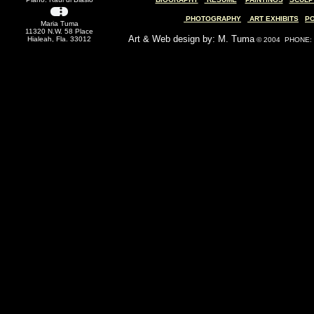
PHOTOGRAPHY
ART EXHIBITS
P
Maria Tuma
11320 N.W. 58 Place
Art & Web design by: M. Tuma
Hialeah, Fla. 33012
© 2004 PHONE: (