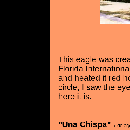
This eagle was crea
Florida International
and heated it red ho
circle, I saw the e
here it is.
______________
"Una Chispa"
7 de ag